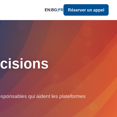
EN
|
BG
|
FR
Réserver un appel
écisions
x responsables qui aident les plateformes