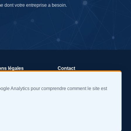
e dont votre entreprise a besoin.
ons légales
Contact
que de confidentialité
office@devinpro.com
oogle Analytics pour comprendre comment le site est
que de cookies
+359 888 855 879
Réserver un appel