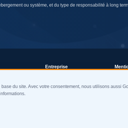
ébergement ou système, et du type de responsabilité à long term
Entreprise
Menti
À propos
Politi
 base du site. Avec votre consentement, nous utilisons aussi G
nt
Valeurs
Politi
informations.
ur mesure
Publications