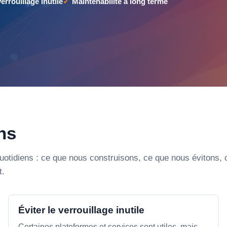
verrouillage inutile
Maintenabilité à long terme
ns
quotidiens : ce que nous construisons, ce que nous évitons,
t.
Éviter le verrouillage inutile
Certaines plateformes et services sont utiles, mais