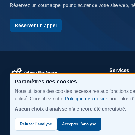
Réservez un court appel pour discuter de votre site web, h
Réserver un appel
Services
Paramètres des cookies
Sites web
Sites web, hébergement et systèmes
Nous utilisons des cookies nécessaires aux fonctions de
Hébergeme
fiables pour les entreprises qui ont besoin
utilisé. Consultez notre
Politique de cookies
pour plus d’
Systèmes s
d’un partenaire technique durable.
Aucun choix d’analyse n’a encore été enregistré.
Refuser l’analyse
Accepter l’analyse
© 2026 DevInPro. Tous droits réservés.