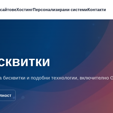
бсайтове
Хостинг
Персонализирани системи
Контакти
сквитки
а бисквитки и подобни технологии, включително G
лност