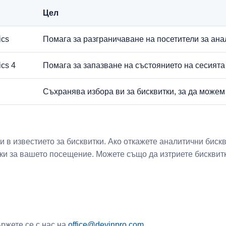
Цел
ics
Помага за разграничаване на посетители за ана
ics 4
Помага за запазване на състоянието на сесията
Съхранява избора ви за бисквитки, за да можем
в известието за бисквитки. Ако откажете аналитични бисквит
тки за вашето посещение. Можете също да изтриете бисквитк
ържете се с нас на
office@devinpro.com
.