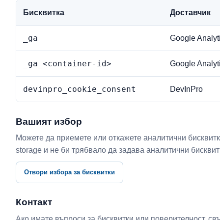
Бисквитка
Доставчик
_ga
Google Analyt
_ga_<container-id>
Google Analyt
devinpro_cookie_consent
DevInPro
Вашият избор
Можете да приемете или откажете аналитични бисквитки 
storage и не би трябвало да задава аналитични бискви
Отвори избора за бисквитки
Контакт
Ако имате въпроси за бисквитки или поверителност, св