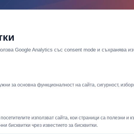
тки
олзва Google Analytics със consent mode и съхранява из
ужни за основна функционалност на сайта, сигурност, избор
ак посетителите използват сайта, кои страници са полезни и
ни бисквитки чрез известието за бисквитки.