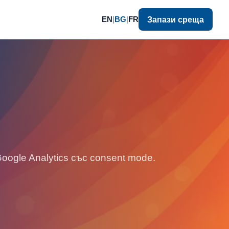
EN
|
BG
|
FR
Запази среща
oogle Analytics със consent mode.