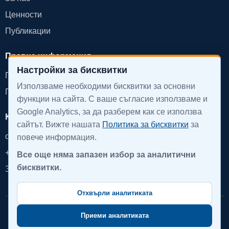
Ценности
Публикации
Правна информация
Настройки за бисквитки
Политика за поверителност
Използваме необходими бисквитки за основни
Политика за бисквитки
функции на сайта. С ваше съгласие използваме и
Google Analytics, за да разберем как се използва
Контакт
сайтът. Вижте нашата
Политика за бисквитки
за
office@devinpro.com
повече информация.
+359 888 855 879
Все още няма запазен избор за аналитични
бисквитки.
Запази среща
Отхвърли аналитиката
© 2026 DevInPro. Всички права запазени.
Приеми аналитиката