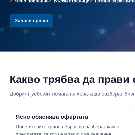
Ясно послание
Бързи страници
Готови за развити
Запази среща
Какво трябва да прави 
Добрият уебсайт помага на хората да разберат бизн
Ясно обяснява офертата
Посетителите трябва бързо да разберат какво
предлагате, за кого е и защо има значение.