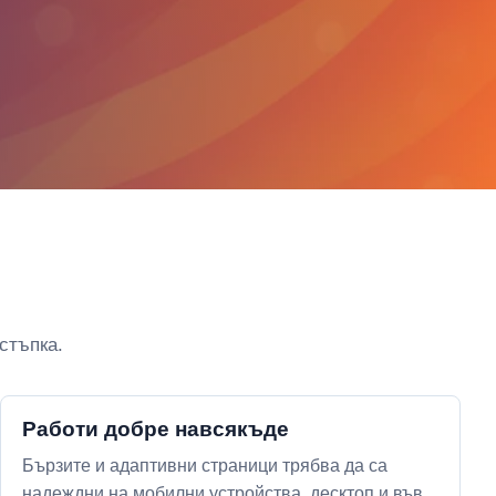
стъпка.
Работи добре навсякъде
Бързите и адаптивни страници трябва да са
надеждни на мобилни устройства, десктоп и във