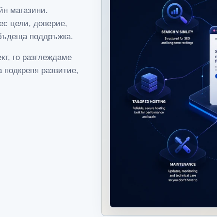
йн магазини.
ес цели, доверие,
 бъдеща поддръжка.
кт, го разглеждаме
а подкрепя развитие,