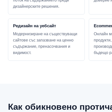
поток на съдържанието преди
доверие 
дизайнерските решения.
Редизайн на уебсайт
Ecommer
Модернизиране на съществуващи
Онлайн м
сайтове със запазване на ценно
продукти,
съдържание, пренасочвания и
производ
видимост.
бъдещо р
Как обикновено протич