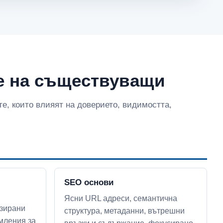
е на съществуващи
е, които влияят на доверието, видимостта,
SEO основи
Ясни URL адреси, семантична
изирани
структура, метаданни, вътрешни
мления за