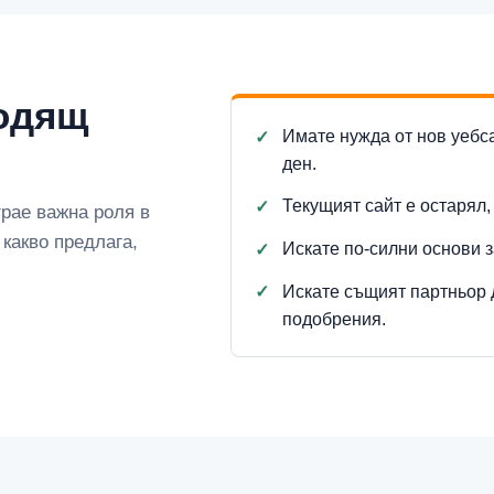
ходящ
Имате нужда от нов уебс
ден.
Текущият сайт е остарял,
грае важна роля в
 какво предлага,
Искате по-силни основи 
Искате същият партньор 
подобрения.