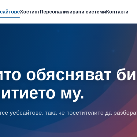
бсайтове
Хостинг
Персонализирани системи
Контакти
ито обясняват би
итието му.
e уебсайтове, така че посетителите да разберат