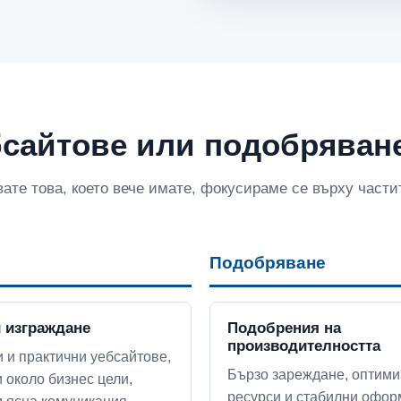
бсайтове или подобряван
те това, което вече имате, фокусираме се върху частит
Подобряване
и изграждане
Подобрения на
производителността
 и практични уебсайтове,
Бързо зареждане, оптим
 около бизнес цели,
ресурси и стабилни офор