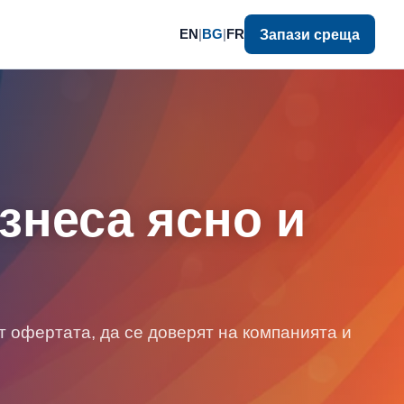
EN
|
BG
|
FR
Запази среща
знеса ясно и
 офертата, да се доверят на компанията и