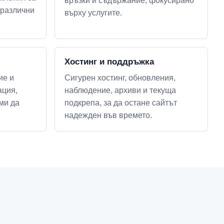
връзки и съдържание, фокусирано
 различни
върху услугите.
Хостинг и поддръжка
ие и
Сигурен хостинг, обновления,
ция,
наблюдение, архиви и текуща
ми да
подкрепа, за да остане сайтът
надежден във времето.