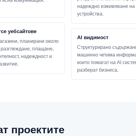
и ясна комуникация.
надеждно изживяване на
устройства.
ce уебсайтове
AI видимост
агазини, планирани около
Структурирано съдържан
 разглеждане, плащане,
машинно четима информа
ителност, надеждност и
които помагат на AI систе
азвитие.
разберат бизнеса.
ат проектите