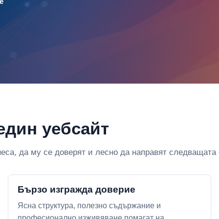
е
един уебсайт
еса, да му се доверят и лесно да направят следващата 
Бързо изгражда доверие
Ясна структура, полезно съдържание и
професионално изживяване помагат на