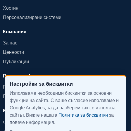
Хостинг
Персонализирани системи
Компания
За нас
Ценности
Публикации
Правна информация
Настройки за бисквитки
Политика за поверителност
Използваме необходими бисквитки за основни
Политика за бисквитки
функции на сайта. С ваше съгласие използваме и
Google Analytics, за да разберем как се използва
Контакт
сайтът. Вижте нашата
Политика за бисквитки
за
office@devinpro.com
повече информация.