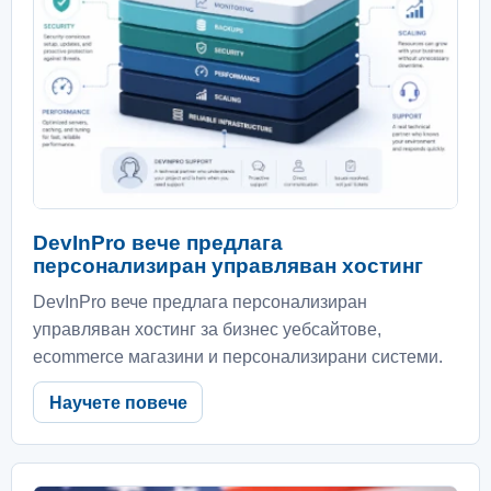
DevInPro вече предлага
персонализиран управляван хостинг
DevInPro вече предлага персонализиран
управляван хостинг за бизнес уебсайтове,
ecommerce магазини и персонализирани системи.
Научете повече