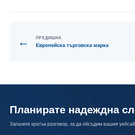
←
ПРЕДИШНА
Европейска търговска марка
Планирате надеждна с
Запазете кратък разговор, за да обсъдим вашия уебсайт