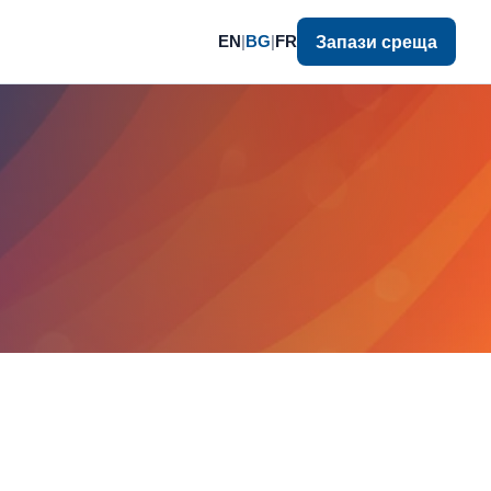
EN
|
BG
|
FR
Запази среща