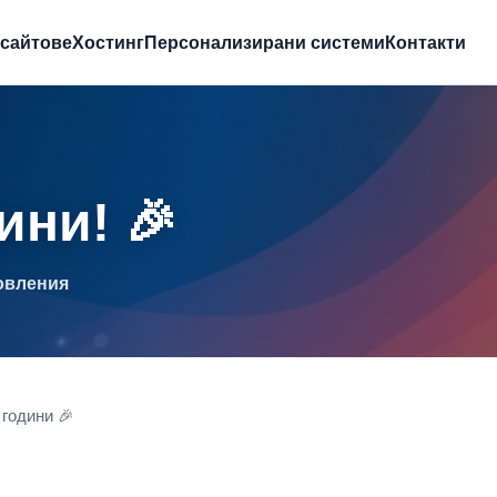
бсайтове
Хостинг
Персонализирани системи
Контакти
ини! 🎉
новления
 години 🎉