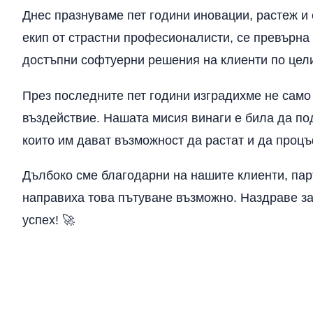
Днес празнуваме пет години иновации, растеж и 
екип от страстни професионалисти, се превърна
достъпни софтуерни решения на клиенти по цели
През последните пет години изградихме не само 
въздействие. Нашата мисия винаги е била да по
които им дават възможност да растат и да процъ
Дълбоко сме благодарни на нашите клиенти, пар
направиха това пътуване възможно. Наздраве за
успех! 🚀