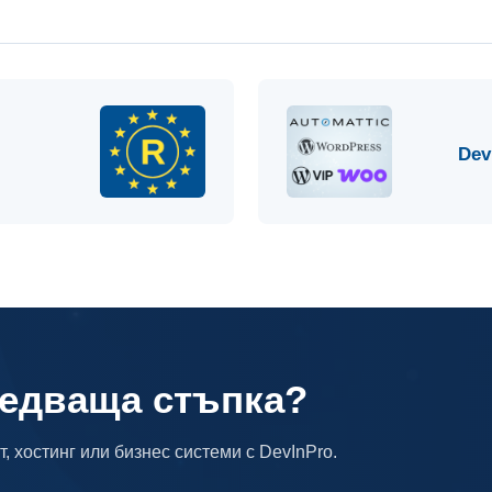
Dev
ледваща стъпка?
, хостинг или бизнес системи с DevInPro.